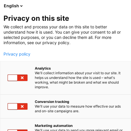
Siirry
English
sisältöön
Privacy on this site
We collect and process your data on this site to better
understand how it is used. You can give your consent to all or
selected purposes, or you can decline them all. For more
information, see our privacy policy.
Privacy policy
Analytics
T
Rakennusalan uudis- ja korjausrakennuspalvelut
We'll collect information about your visit to our site. It
u
Turvallisuus
helps us understand how the site is used – what's
working, what might be broken and what we should
o
improve.
Firesafe Finland Oy
t
e
r
Conversion tracking
Rakentaminen, asuminen ja kiinteistö
Teema:
y
We'll use your data to measure how effective our ads
6h46
Osasto:
and on-site campaigns are.
h
m
ä
Firesafe Finland Oy on osa Firesafe-konsernia, joka
Marketing automation
:
We'll use your data to send you more relevant email or