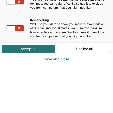
on Pohjoismaiden suurin rakenteellisen
text message campaigns. We'll also use it to exclude
palontorjunnan toimija. Tavoitteenamme on
you from campaigns that you might not like.
varmistaa paloturvallisuus kaikkialla, missä ihmiset
tekevät töitä, asuvat ja liikkuvat sekä tarjota
Remarketing
asiakkaillemme innovatiivisia ja tehokkaita
We'll use your data to show you more relevant ads on
palontorjuntaratkaisuja.
other sites and social media. We'll use it to measure
how effective our ads are. We'll also use it to exclude
you from campaigns that you might not like.
Tarjoamme asiakkaillemme laajan valikoiman
paloturvallisuuspalveluja ja tavoitteemme on olla
Accept all
Decline all
täyden palvelun paloturvallisuuskumppani.
Palvelutuotannon lisäksi maahantuomme
Save and close
käsisammuttimia, pikapaloposteja, palo- ja
häkävaroittimia sekä muita paloturvallisuuteen
liittyviä tuotteita ja varaosia.
Tuotevalikoimastamme löytyvät FIRESAFE -
palokatkotuotteet, jotka on kehitetty
vuosikymmenten aikana urakointimme ja
kokemuksemme pohjalta.