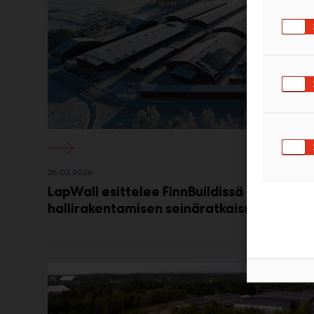
26.03.2026
LapWall esittelee FinnBuildissä uuden
hallirakentamisen seinäratkaisun