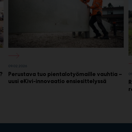
h
09.02.2026
?
Perustava tuo pientalotyömaille vauhtia –
0
uusi eKivi-innovaatio ensiesittelyssä
R
r