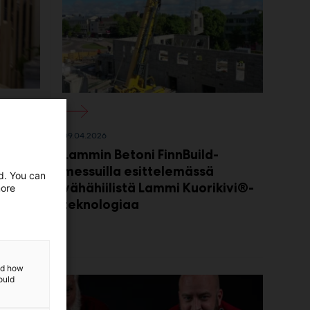
09.04.2026
Lammin Betoni FinnBuild-
messuilla esittelemässä
ed. You can
vähähiilistä Lammi Kuorikivi®-
more
teknologiaa
and how
ould