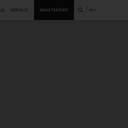
ssijainen
REKISTERÖIDY
FI
LLE
MEDIALLE