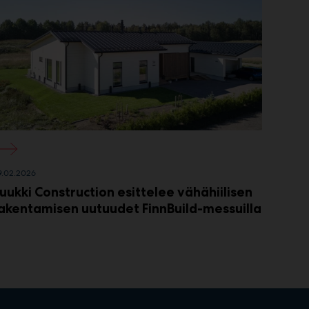
onka-log-home-reference-klaukkala-unique-001-ID4017281
9.02.2026
uukki Construction esittelee vähähiilisen
akentamisen uutuudet FinnBuild-messuilla