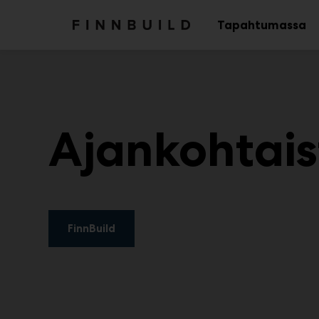
Main
Siirry
sisältöön
Tapahtumassa
Av
al
Ajankohtais
FinnBuild