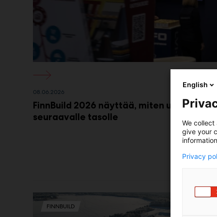
English
08.06.2026
Privac
FinnBuild 2026 näyttää, miten uudet rake
seuraavalle tasolle
We collect 
give your c
information
Privacy po
FINNBUILD