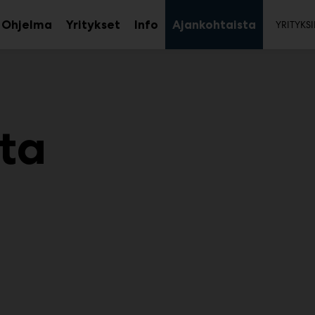
Toi
Ohjelma
Yritykset
Info
Ajankohtaista
YRITYKSI
aa
Avaa
Avaa
avalikko
alavalikko
alavalikko
ta