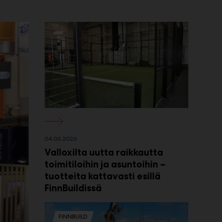
04.06.2026
Valloxilta uutta raikkautta
toimitiloihin ja asuntoihin –
tuotteita kattavasti esillä
FinnBuildissä
FINNBUILD