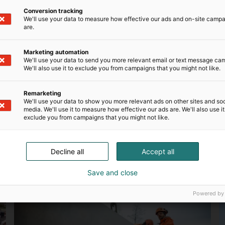
Conversion tracking
We'll use your data to measure how effective our ads and on-site camp
are.
Marketing automation
We'll use your data to send you more relevant email or text message ca
We'll also use it to exclude you from campaigns that you might not like.
Remarketing
We'll use your data to show you more relevant ads on other sites and soc
media. We'll use it to measure how effective our ads are. We'll also use it
exclude you from campaigns that you might not like.
23.02.2026
17
Kaskipuu esittelee suurimman
L
tehdasinvestointinsa ja uudet vähähiiliset
a
Decline all
Accept all
ratkaisut FinnBuild-messuilla
F
Save and close
Powered by