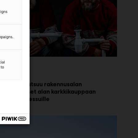
aigns
mpaigns.
ial
 to
.02.2026
VI-Pörssi kutsuu rakennusalan
mmattilaiset alan karkkikauppaan
innBuild-messuille