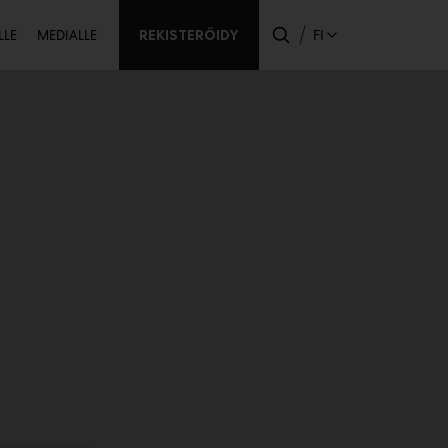
ssijainen
REKISTERÖIDY
FI
LLE
MEDIALLE