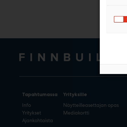
Tapahtumassa
Yrityksille
Info
Näytteilleasettajan opas
Yritykset
Mediakortti
Ajankohtaista