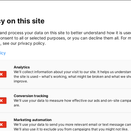
on Finland Oy tuo pohjoismaista laatua, designia ja vastu
teratkaisuja suomalaisiin koteihin sekä ammattilaiskohteis
son, Mora Armatur ja Damixa yhdistävät modernin muot
y on this site
hokkuuden ja pitkäikäiset ratkaisut. Valikoimasta löytyv
kä modernit LED-peilit niin uudis- kuin saneerauskohteisii
and process your data on this site to better understand how it is us
aa yksilölliset ja näyttävät kokonaisuudet eri sisustustyyl
onsent to all or selected purposes, or you can decline them all. For 
me uusimmat tuoteuutuudet, innovatiiviset ratkaisut sekä
, see our privacy policy.
ötrendit rakentamisen ja remontoinnin ammattilaisille. Te
licy
siin pohjoismaisiin ratkaisuihin ja löytämään tuotteet tul
Analytics
We'll collect information about your visit to our site. It helps us underst
the site is used – what's working, what might be broken and what we sh
improve.
Conversion tracking
We'll use your data to measure how effective our ads and on-site camp
are.
Marketing automation
We'll use your data to send you more relevant email or text message ca
We'll also use it to exclude you from campaigns that you might not like.