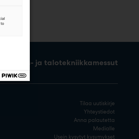
ial
 to
rakennus- ja talotekniikkamessut
Tilaa uutiskirje
Yhteystiedot
Anna palautetta
Medialle
Usein kysytyt kysymykset