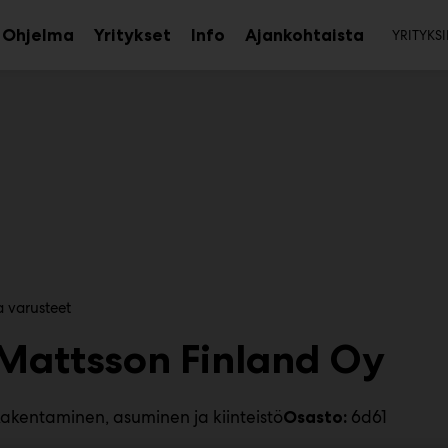
Toi
Ohjelma
Yritykset
Info
Ajankohtaista
YRITYKSI
aa
Avaa
Avaa
avalikko
alavalikko
alavalikko
a varusteet
Mattsson Finland Oy
akentaminen, asuminen ja kiinteistö
6d61
Osasto: