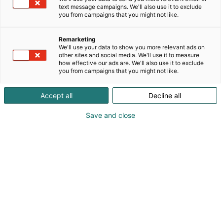
mallintamiseen, liitettävyyteen ja data-
text message campaigns. We'll also use it to exclude
analytiikkaan liittyvät ydinteknologiat antavat
you from campaigns that you might not like.
asiakkaille keinoja parantaa toiminnan
tuottavuutta, laatua, turvallisuutta ja kestävyyttä.
Remarketing
We'll use your data to show you more relevant ads on
other sites and social media. We'll use it to measure
how effective our ads are. We'll also use it to exclude
Katso tarjoukset
you from campaigns that you might not like.
Accept all
Decline all
Save and close
Vieraile sivustolla