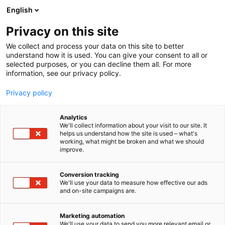
Siirry
English
sisältöön
Privacy on this site
We collect and process your data on this site to better
understand how it is used. You can give your consent to all or
selected purposes, or you can decline them all. For more
information, see our privacy policy.
Privacy policy
Analytics
T
Ohjelmistot ja tietotekniikka
Rakennusautomaatio
We'll collect information about your visit to our site. It
u
helps us understand how the site is used – what's
Geotrim Oy / Trimble
working, what might be broken and what we should
o
improve.
t
e
7d118
Osasto:
r
Conversion tracking
y
We'll use your data to measure how effective our ads
and on-site campaigns are.
Trimble muuttaa maailman työtapoja tuotteilla ja
h
m
palveluilla, jotka yhdistävät fyysisen ja digitaalisen
ä
maailman toisiinsa. Paikannukseen,
Marketing automation
:
We'll use your data to send you more relevant email or