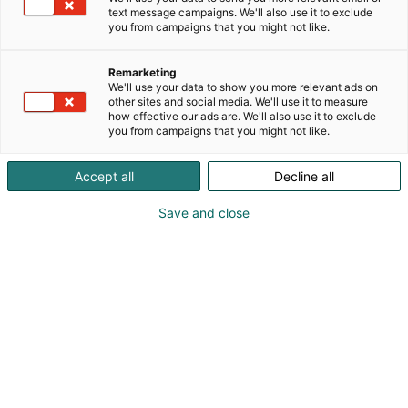
Euroopan johtavista puuviilutuotteiden
text message campaigns. We'll also use it to exclude
valmistajista. Valmistamme ja myymme Kerto® LVL
you from campaigns that you might not like.
-tuotteita, koivuvaneria ja muita puutuotteita
rakentamisen ja teollisuuden eri käyttökohteisiin.
Remarketing
Olipa kyse kantavien rakenteiden suunnittelusta,
We'll use your data to show you more relevant ads on
esivalmistettujen elementtien valmistuksesta tai
other sites and social media. We'll use it to measure
how effective our ads are. We'll also use it to exclude
ajoneuvojen rakentamisesta, meiltä löydät
you from campaigns that you might not like.
ratkaisun, joka auttaa tekemään työn nopeammin
ja tehokkaammin.
Accept all
Decline all
Save and close