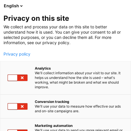
Siirry
English
sisältöön
Privacy on this site
We collect and process your data on this site to better
understand how it is used. You can give your consent to all or
selected purposes, or you can decline them all. For more
information, see our privacy policy.
Privacy policy
Analytics
T
Puurakentaminen
Puutuote
We'll collect information about your visit to our site. It
u
helps us understand how the site is used – what's
Metsä Wood
working, what might be broken and what we should
o
improve.
t
e
Rakentaminen, asuminen ja kiinteistö
Teema:
r
Conversion tracking
Tekniikka
y
We'll use your data to measure how effective our ads
6m20
Osasto:
and on-site campaigns are.
h
m
ä
Metsä Wood on osa Metsä Groupia ja yksi
Marketing automation
:
We'll use your data to send you more relevant email or