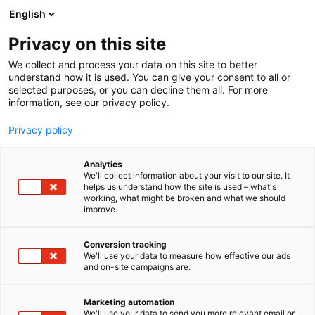
Siirry
English
sisältöön
Privacy on this site
We collect and process your data on this site to better
understand how it is used. You can give your consent to all or
selected purposes, or you can decline them all. For more
information, see our privacy policy.
Privacy policy
Analytics
T
Puutuote
We'll collect information about your visit to our site. It
u
helps us understand how the site is used – what's
Neco Elements Oy
working, what might be broken and what we should
o
improve.
t
e
Rakentaminen, asuminen ja kiinteistö
Teema:
r
Conversion tracking
6r20
Osasto:
y
We'll use your data to measure how effective our ads
and on-site campaigns are.
h
m
Neco Elements on suomalainen
ä
puuelementtitoimittaja, joka tuo työmaille
Marketing automation
:
We'll use your data to send you more relevant email or