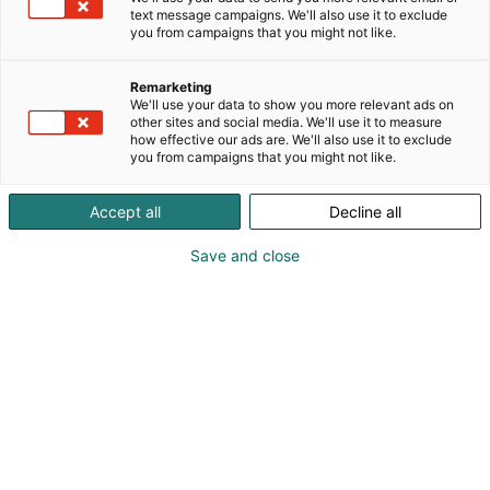
enemmän valmista kerralla. Seinä-, katto-, lattia-,
text message campaigns. We'll also use it to exclude
sekä parveke-elementit toimitetaan suoraan
you from campaigns that you might not like.
asennusvalmiina työmaalle, ja kokonaisuuteen on
mahdollista liittää sisustusvalmiit
Remarketing
kylpyhuonemoduulit.
We'll use your data to show you more relevant ads on
other sites and social media. We'll use it to measure
how effective our ads are. We'll also use it to exclude
Necon toimintamalli perustuu yhteen toimittajaan
you from campaigns that you might not like.
ja selkeään kokonaisuuteen, jossa suunnittelu,
valmistus ja asennus muodostavat hallitun
Accept all
Decline all
prosessin. Tehdasvalmisteiset ratkaisut parantavat
laatua, vähentävät työmaatyötä ja auttavat
Save and close
pitämään aikataulut paremmin hallinnassa.