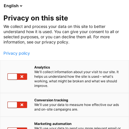
Siirry
English
sisältöön
Privacy on this site
We collect and process your data on this site to better
understand how it is used. You can give your consent to all or
selected purposes, or you can decline them all. For more
information, see our privacy policy.
Privacy policy
Analytics
Weland Oy
We'll collect information about your visit to our site. It
helps us understand how the site is used – what's
working, what might be broken and what we should
Rakentaminen, asuminen ja kiinteistö
Teema:
improve.
7m120
Osasto:
Conversion tracking
We'll use your data to measure how effective our ads
Weland Oy on suomalainen metallialan yritys, joka
and on-site campaigns are.
markkinoi ja myy ruotsalaisen Weland AB -
konsernin tuotteita koko Suomen alueella. Yritys on
Marketing automation
erikoistunut muun muassa kierreportaiden, suorien
We'll use your data to send you more relevant email or