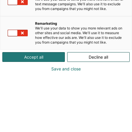
portaiden, kaiteiden, tikastuotteiden, teräsritilöihin,
text message campaigns. We'll also use it to exclude
kulkutasoratkaisuihin sekä pyörätuoliluiskien
you from campaigns that you might not like.
valmistukseen ja toimitukseen. Weland tunnetaan
laadukkaista, kestävistä ja helposti asennettavista
Remarketing
ratkaisuistaan teollisuuden, rakentamisen ja
We'll use your data to show you more relevant ads on
other sites and social media. We'll use it to measure
infrastruktuurin tarpeisiin.
how effective our ads are. We'll also use it to exclude
you from campaigns that you might not like.
Accept all
Decline all
Save and close