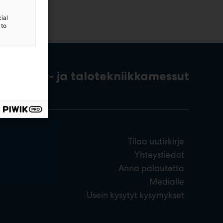
ial
 to
rakennus- ja talotekniikkamessut
Tilaa uutiskirje
Yhteystiedot
Anna palautetta
Medialle
Usein kysytyt kysymykset