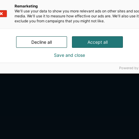
Remarketing
We'll use your data to show you more relevant ads on other sites and soc
media. We'll use it to measure how effective our ads are. We'll also use it
exclude you from campaigns that you might not like.
Decline all
Accept all
Kansainväliset 
Save and close
Powered by