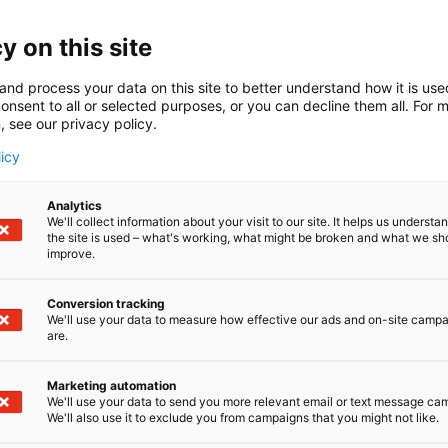
n suomalainen energiaoperaattori, joka tarjoaa yrityksille
e sektorille maalämpöä ja muita lämpöpumppuratkaisuja 
y on this site
massa, jotta isot kiinteistöt voivat siirtyä helposti ja ri
and process your data on this site to better understand how it is us
tointia – uusiutuvan ja päästöttömän energian käyttäjiksi
onsent to all or selected purposes, or you can decline them all. For 
, see our privacy policy.
vestoinnin asiakkaan puolesta ja huolehdimme kaikesta 
licy
sta, energiantuotannosta ja järjestelmän jatkuvasta opt
aalämmön hyödyt kuukausimaksulla: pienemmät energiak
Analytics
avaraisuutta, merkittävät päästövähenemät ja kiinteis
We'll collect information about your visit to our site. It helps us underst
the site is used – what's working, what might be broken and what we sh
improve.
Conversion tracking
We'll use your data to measure how effective our ads and on-site camp
are.
Marketing automation
We'll use your data to send you more relevant email or text message ca
We'll also use it to exclude you from campaigns that you might not like.