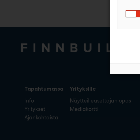
Tapahtumassa
Yrityksille
Info
Näytteilleasettajan opas
Yritykset
Mediakortti
Ajankohtaista