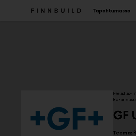
Main
Siirry
sisältöön
Tapahtumassa
Av
al
T
Perustus-, 
u
Rakennusa
o
GF 
t
e
r
y
R
Teema:
h