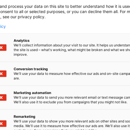
and process your data on this site to better understand how it is us
onsent to all or selected purposes, or you can decline them all. For 
, see our privacy policy.
licy
Analytics
We'll collect information about your visit to our site. It helps us underst
the site is used – what's working, what might be broken and what we sh
improve.
Conversion tracking
We'll use your data to measure how effective our ads and on-site camp
are.
Marketing automation
 takanaan pitkä historia teollisista innovaatioista vuodes
We'll use your data to send you more relevant email or text message ca
We'll also use it to exclude you from campaigns that you might not like.
utta tarjoamalla huippuluokan tuotteita ja ratkaisuja, j
n ja kestävän kuljetuksen rakennuksissa, teollisuudessa ja 
Remarketing
We'll use your data to show you more relevant ads on other sites and soc
maailmanlaajuinen johtaja putkijärjestelmissä ja teknisis
media. We'll use it to measure how effective our ads are. We'll also use it
 2023 lähtien. Yhtenäisenä GF:nä tarjoamme asiakkail