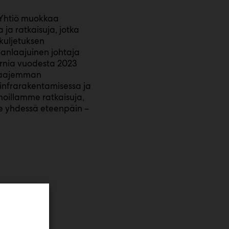
. Yhtiö muokkaa
 ja ratkaisuja, jotka
kuljetuksen
manlaajuinen johtaja
sernia vuodesta 2023
 laajemman
 infrarakentamisessa ja
oillamme ratkaisuja,
me yhdessä eteenpäin –