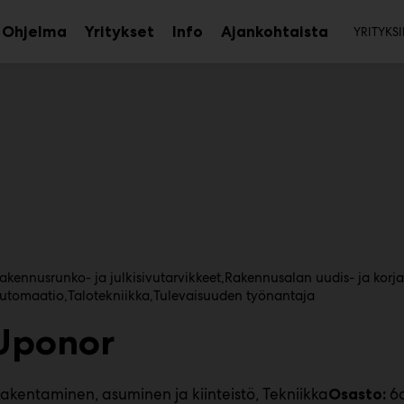
Toi
Ohjelma
Yritykset
Info
Ajankohtaista
YRITYKSI
aa
Avaa
Avaa
avalikko
alavalikko
alavalikko
rakennusrunko- ja julkisivutarvikkeet
Rakennusalan uudis- ja korj
utomaatio
Talotekniikka
Tulevaisuuden työnantaja
Uponor
akentaminen, asuminen ja kiinteistö
Tekniikka
6
Osasto: