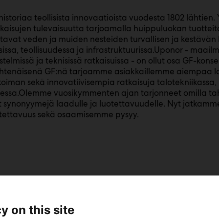
 historiaa teollisista innovaatioista vuodesta 1802 lähtien
tkaisujen tulevaisuutta tarjoamalla huippuluokan tuotteita
tavat veden ja muiden nesteiden turvallisen ja kestävän 
issa, teollisuudessa ja infrastruktuurissa.Uponor - maail
estelmissä ja teknisissä ratkaisuissa - on ollut osa GF-kon
 Yhtenäisenä GF:nä tarjoamme asiakkaillemme aiempaa
koiman sekä innovatiivisempia ratkaisuja talotekniikassa,
dessa.Olemme vuosikymmenten ajan tarjonneet omilla tah
t synonyymejä laadulle ja luotettavuudelle. Nyt jatkam
otettavuus sekä osaamisemme pysyy.
y on this site