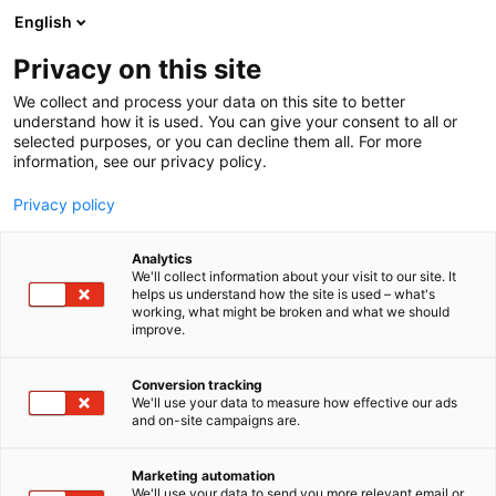
Siirry
English
sisältöön
Privacy on this site
We collect and process your data on this site to better
understand how it is used. You can give your consent to all or
selected purposes, or you can decline them all. For more
information, see our privacy policy.
Privacy policy
Analytics
T
FinnBuild Infra
Hyötyajoneuvot
Kalusteet ja varusteet
We'll collect information about your visit to our site. It
u
Perustus-, rakennusrunko- ja julkisivutarvikkeet
Puutuote
helps us understand how the site is used – what's
working, what might be broken and what we should
o
Rakennusalan uudis- ja korjausrakennuspalvelut
improve.
t
Rakennusautomaatio
Sisäpinnat
Startup
Talotekniikka
e
Tulevaisuuden työnantaja
Turvallisuus
Työmaatekniikka
r
Täydentävät rakennusosat
Conversion tracking
y
We'll use your data to measure how effective our ads
and on-site campaigns are.
Hallgruppen Oy
h
m
ä
Marketing automation
Rakentaminen, asuminen ja kiinteistö
Teema:
:
We'll use your data to send you more relevant email or