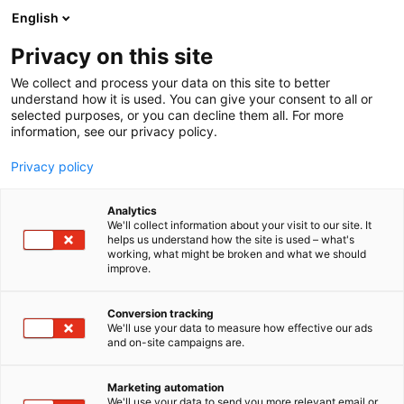
Siirry
English
sisältöön
Privacy on this site
We collect and process your data on this site to better
understand how it is used. You can give your consent to all or
selected purposes, or you can decline them all. For more
information, see our privacy policy.
Privacy policy
Analytics
T
Rakennusalan uudis- ja korjausrakennuspalvelut
We'll collect information about your visit to our site. It
u
Tulevaisuuden työnantaja
helps us understand how the site is used – what's
working, what might be broken and what we should
o
improve.
Labroc Oy
t
e
r
Conversion tracking
Rakentaminen, asuminen ja kiinteistö
Teema:
y
We'll use your data to measure how effective our ads
6k21
Osasto:
and on-site campaigns are.
h
m
ä
Labroc Oy on rakentamisen elinkaaren laboratorio.
Marketing automation
:
We'll use your data to send you more relevant email or