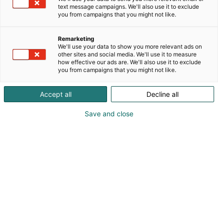
Toiminnan päämääränä on terveellinen ja
text message campaigns. We'll also use it to exclude
turvallinen rakennettu ympäristö. Tuotamme
you from campaigns that you might not like.
laboratoriopalveluja kaikkiin rakentamisen
elinkaaren vaiheisiin sekä teemme työmaakäyntejä
Remarketing
infrakohteisiin. Analyysipalvelumme on jaettu
We'll use your data to show you more relevant ads on
neljään pääryhmään: Asbesti ja haitta-aineet,
other sites and social media. We'll use it to measure
how effective our ads are. We'll also use it to exclude
Sisäilma, Betoni ja Ympäristö. Olemme osa
you from campaigns that you might not like.
kansainvälistä GBA Groupia.Osaajiemme vahva
asiantuntijuus yhdistettynä laadukkaisiin ja
Accept all
Decline all
nopeisiin palveluihin tekee meistä luottokumppanin
laajalle joukolle rakennusalan ammattilaisia.
Save and close
Asiakkaitamme ovat suunnittelijat,
insinööritoimistot, sisäilma-, kunto-, asbesti- ja
haitta-ainetutkimuksia tekevät toimijat, purkutyötä
tekevät tahot sekä betonitehtaat ja -urakoitsijat.
Myös useat kunnat ja kaupungit ovat
asiakkaitamme.