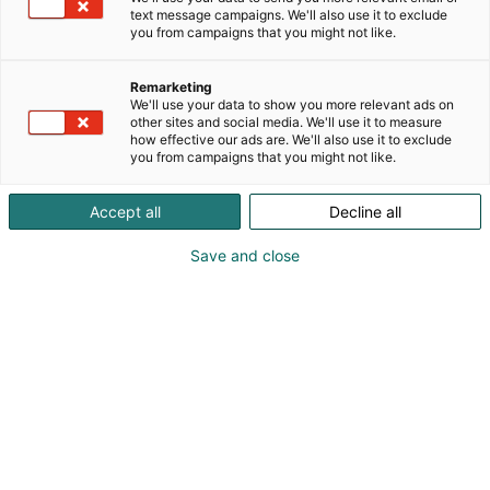
luovutukseen.
text message campaigns. We'll also use it to exclude
you from campaigns that you might not like.
Palvelemme teollisuutta, toimitiloja, hoiva- ja
päiväkoteja sekä taloyhtiöitä luotettavilla ja
Remarketing
energiatehokkailla ratkaisuilla.
We'll use your data to show you more relevant ads on
other sites and social media. We'll use it to measure
how effective our ads are. We'll also use it to exclude
Toimintamme perustuu laadukkaaseen
you from campaigns that you might not like.
työnjälkeen, turvallisuuteen ja sujuvaan
yhteistyöhön asiakkaidemme kanssa. Vahva
Accept all
Decline all
projektiosaamisemme varmistaa tehokkaan
toteutuksen ja toimintavarmat ratkaisut kaiken
Save and close
kokoisiin kohteisiin.
Toimipisteet sijaitsevat Kuopiossa, Pyhäjoella,
Oulussa ja Rovaniemellä.
Yrityksen päätoimipiste on Kuopiossa.