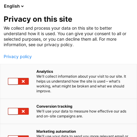
Siirry
English
sisältöön
Privacy on this site
We collect and process your data on this site to better
understand how it is used. You can give your consent to all or
selected purposes, or you can decline them all. For more
information, see our privacy policy.
Privacy policy
Analytics
T
Talotekniikka
We'll collect information about your visit to our site. It
u
helps us understand how the site is used – what's
NK Tekniikka Oy
working, what might be broken and what we should
o
improve.
t
e
6p49
Osasto:
r
Conversion tracking
y
We'll use your data to measure how effective our ads
and on-site campaigns are.
NK Tekniikka on täyden palvelun sähköalan yritys,
h
m
joka palvelee asiakkaitaan rautaisella
ä
ammattitaidolla suunnittelusta kohteen
Marketing automation
:
We'll use your data to send you more relevant email or