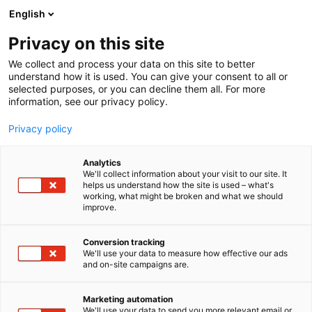
Siirry
English
sisältöön
Privacy on this site
We collect and process your data on this site to better
understand how it is used. You can give your consent to all or
selected purposes, or you can decline them all. For more
information, see our privacy policy.
Privacy policy
Analytics
T
FinnBuild Infra
Talotekniikka
We'll collect information about your visit to our site. It
u
helps us understand how the site is used – what's
Pipelife
working, what might be broken and what we should
o
improve.
t
e
Rakentaminen, asuminen ja kiinteistö
Teema:
r
Conversion tracking
Tekniikka
y
We'll use your data to measure how effective our ads
6a90
Osasto:
and on-site campaigns are.
h
m
ä
Pipelife Finland Oy on yksi Suomen johtavista LVIS-
Marketing automation
:
We'll use your data to send you more relevant email or