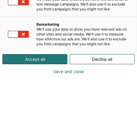
tuotteita valmistavista yrityksistä. Tuotevalikoimaan
text message campaigns. We'll also use it to exclude
kuuluvat putki- ja kaivotuotteet, verkostotarvikkeet,
you from campaigns that you might not like.
hulevesien hallintajärjestelmät, öljynerottimet,
pumppaamot, sähköasennus- ja
Remarketing
kaapelinsuojatuotteet. Kauttamme löydät
We'll use your data to show you more relevant ads on
kokonaisratkaisut niin vesihuoltoverkostojen kuin
other sites and social media. We'll use it to measure
how effective our ads are. We'll also use it to exclude
talo- ja kunnallistekniikan rakentamiseen sekä
you from campaigns that you might not like.
teollisuuden tarpeisiin. Pääraaka-aineena
tuotteissa on erilaiset muovimateriaalit. Toimimme
Accept all
Decline all
myös muovituotteiden sopimusvalmistajana monille
toimialoille.
Save and close
Pipelife Finland Oy työllistää Suomessa noin 250
henkilöä, joista noin 90 työskentelee tytäryhtiö
Talokaivolla. Pipelife kuuluu maailman suurimman
tiilivalmistaja wienerbergerin omistukseen, joka
myy vesi- ja energiaratkaisuja Pipelife brändillä
globaalisti 24 maassa.