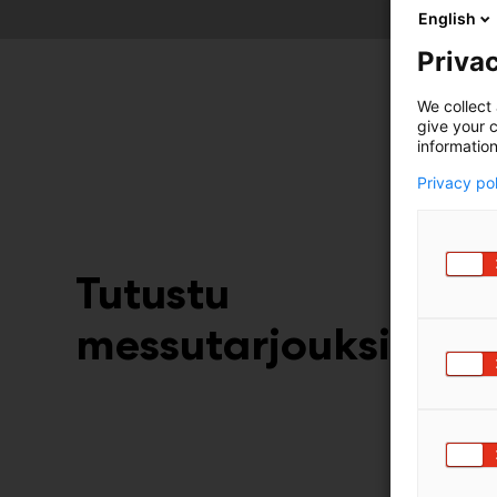
English
Privac
We collect 
give your c
information
Privacy po
Tutustu
messutarjouksiin