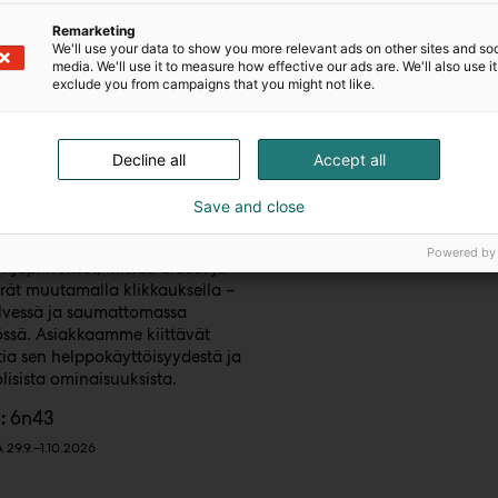
Remarketing
We'll use your data to show you more relevant ads on other sites and soc
media. We'll use it to measure how effective our ads are. We'll also use it
exclude you from campaigns that you might not like.
t
Decline all
Accept all
nt
Save and close
 on rakennusalan tehokkain ja
visin määrälaskennan työkalu.
Powered by
hjapiirrokset, mittaa alueet ja
ät muutamalla klikkauksella –
ilvessä ja saumattomassa
össä. Asiakkaamme kiittävät
ia sen helppokäyttöisyydestä ja
isista ominaisuuksista.
6n43
:
29.9.–1.10.2026