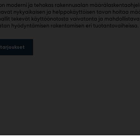
on moderni ja tehokas rakennusalan määrälaskentaohjelma.
uavat nykyaikaisen ja helppokäyttöisen tavan hoitaa mä
llit tekevät käyttöönotosta vaivatonta ja mahdollistavat
tan hyödyntämisen rakentamisen eri tuotantovaiheissa.
tarjoukset