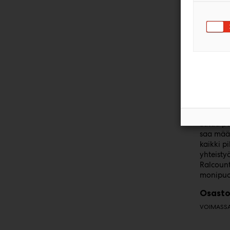
Ralcoun
Ralcou
Ralcount
intuitii
Lataa po
saa määr
kaikki p
yhteisty
Ralcount
monipuol
Osasto
VOIMASSA 