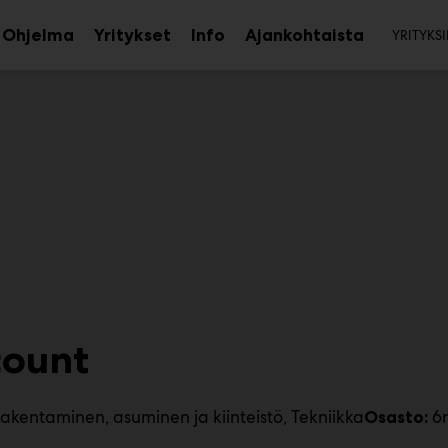
Toi
Ohjelma
Yritykset
Info
Ajankohtaista
YRITYKSI
aa
Avaa
Avaa
avalikko
alavalikko
alavalikko
count
akentaminen, asuminen ja kiinteistö
Tekniikka
6
Osasto: