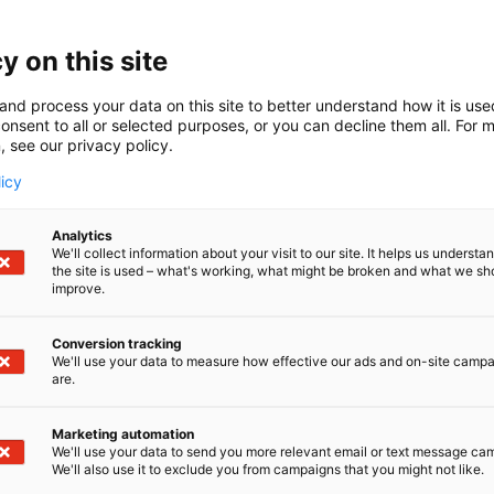
y on this site
and process your data on this site to better understand how it is us
onsent to all or selected purposes, or you can decline them all. For 
, see our privacy policy.
licy
Analytics
We'll collect information about your visit to our site. It helps us underst
the site is used – what's working, what might be broken and what we sh
improve.
Conversion tracking
We'll use your data to measure how effective our ads and on-site camp
are.
Marketing automation
Kuvaa ei löytynyt
We'll use your data to send you more relevant email or text message ca
We'll also use it to exclude you from campaigns that you might not like.