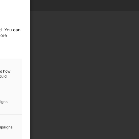
ed. You can
more
and how
ould
aigns
mpaigns.