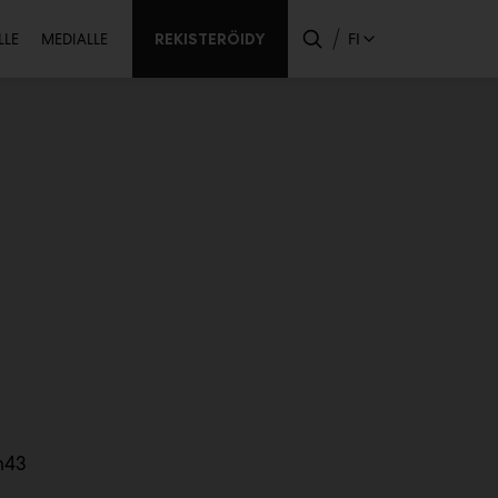
ssijainen
REKISTERÖIDY
FI
LLE
MEDIALLE
n43