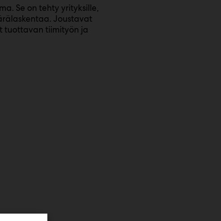
 Se on tehty yrityksille,
ärälaskentaa. Joustavat
 tuottavan tiimityön ja