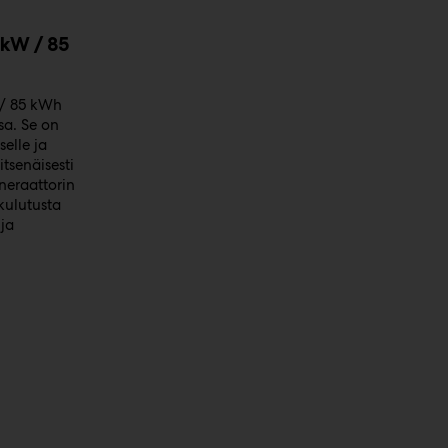
 kW / 85
 / 85 kWh
sa. Se on
selle ja
tsenäisesti
neraattorin
kulutusta
ja