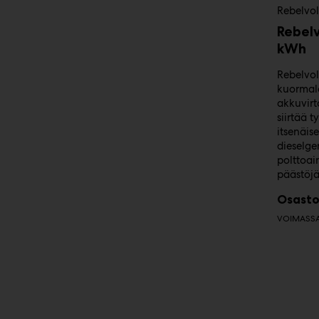
Rebelvol
Rebelv
kWh
Rebelvol
kuormal
akkuvirt
siirtää t
itsenäise
dieselge
polttoai
päästöjä
Osasto
VOIMASSA 