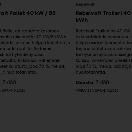
t
Rebelvolt
olt Pallet 40 kW / 85
Rebelvolt Traileri 40
kWh
t Pallet on standardikokoinen
Rebelvolt Traileri on 40 kW
avalle rakennettu 40 kW/85 kWh
akkuvirtalähde perävaunus
alähde, joka on helppo kuljettaa ja
helppo siirtää työmaalta toi
yömaiden välillä. Se toimii
tarjoaa luotettavaa sähköä i
sti tai hybridikäytössä
tai hybridikäytössä dieselge
neraattorin kanssa, vähentäen
kanssa, vähentäen dieselin 
neenkulutusta jopa 70 %, melua,
jopa 70 %, melua, päästöjä 
 ja huoltotarvetta.
huoltotarvetta.
7n130
7n130
:
Osasto:
29.9.–1.10.2026
VOIMASSA 29.9.–1.10.2026