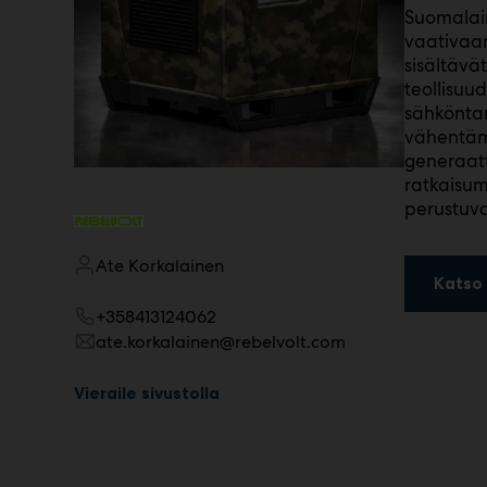
Suomalain
m
vaativaan
ä
:
sisältävä
teollisuu
sähköntar
vähentämä
generaatt
ratkaisu
perustuva
Ate Korkalainen
Katso 
+358413124062
ate.korkalainen@rebelvolt.com
Vieraile sivustolla