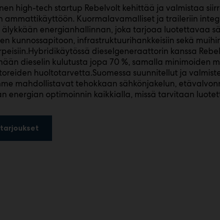
en high-tech startup Rebelvolt kehittää ja valmistaa siir
 ammattikäyttöön. Kuormalavamalliset ja traileriin inte
t älykkään energianhallinnan, joka tarjoaa luotettavaa 
den kunnossapitoon, infrastruktuurihankkeisiin sekä muihin
peisiin.Hybridikäytössä dieselgeneraattorin kanssa Rebe
än dieselin kulutusta jopa 70 %, samalla minimoiden m
oreiden huoltotarvetta.Suomessa suunnitellut ja valmist
mme mahdollistavat tehokkaan sähkönjakelun, etävalvon
n energian optimoinnin kaikkialla, missä tarvitaan luote
tarjoukset