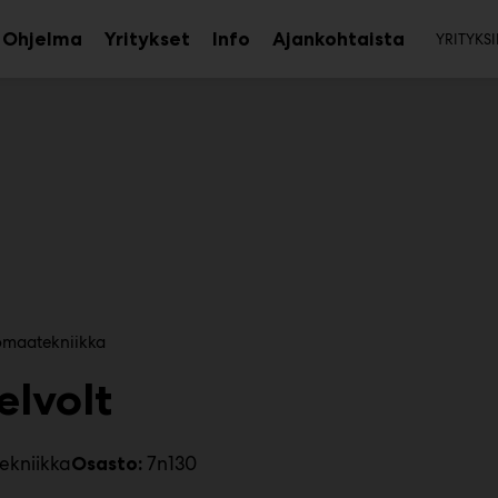
Toi
Ohjelma
Yritykset
Info
Ajankohtaista
YRITYKSI
aa
Avaa
Avaa
avalikko
alavalikko
alavalikko
ömaatekniikka
elvolt
ekniikka
7n130
Osasto: