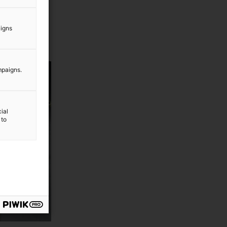
aigns
mpaigns.
ial
 to