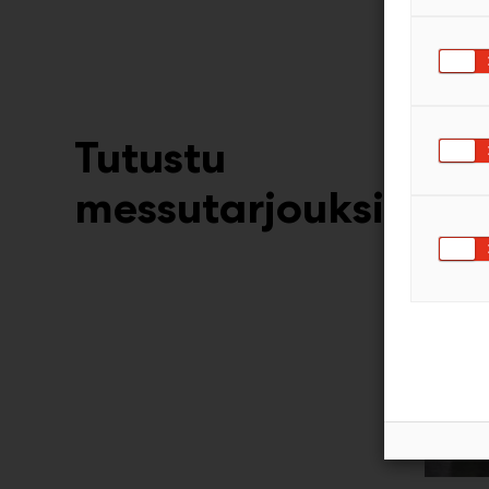
melua ja
Tutustu
messutarjouksiin