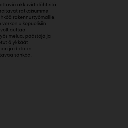
rettäviä akkuvirtalähteitä
groitavat ratkaisumme
sähköä rakennustyömaille,
 verkon ulkopuolisiin
lvolt auttaa
yös melua, päästöjä ja
etut älykkäät
nan ja dataan
ttavaa sähköä.