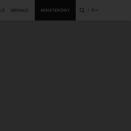
ssijainen
REKISTERÖIDY
FI
LLE
MEDIALLE