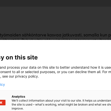
yömaiden sähköntarve kasvaa jatkuvasti, samalla kun pä
vähentää. Rebelvoltin akkuvirtalähteet tarjoavat vihreän
ivat erinomaisesti hybridijärjestelmän osana.
y on this site
ergianhallintaohjelmistomme optimoi energiankäytön aut
 akustosta ja käynnistää generaattorin vain tarvittaessa 
and process your data on this site to better understand how it is us
sella kuormalla, polttoaineenkulutus voi pienentyä jopa 7
onsent to all or selected purposes, or you can decline them all. For 
, see our privacy policy.
in ratkaisut soveltuvat erityisesti rakennustyömaille, inf
licy
in kohteisiin, joissa tarvitaan luotettavaa siirrettävää s
aan Suomessa, ja ne tarjoavat etävalvonnan, energiank
 käyttöympäristöihin.
Analytics
We'll collect information about your visit to our site. It helps us underst
the site is used – what's working, what might be broken and what we sh
oa osastollemme keskustelemaan, kuinka voimme auttaa 
improve.