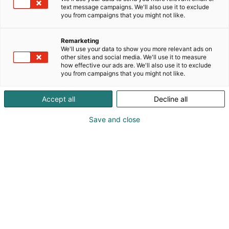
Toimitamme korkealaatuisia liesituulettimia,
text message campaigns. We'll also use it to exclude
tasoliesituulettimia ja valaisimia, jotka yhdistävät
you from campaigns that you might not like.
toiminnallisuuden, energiatehokkuuden ja
modernin muotoilun. Valikoimastamme löytyvät
Remarketing
myös vuototurvatuotteet, jotka lisäävät asumisen
We'll use your data to show you more relevant ads on
turvallisuutta. Pitkä kokemus, oma tuotekehitys sekä
other sites and social media. We'll use it to measure
how effective our ads are. We'll also use it to exclude
kattava huoltoverkosto ja oma varaosavarasto
you from campaigns that you might not like.
takaavat asiakkaillemme luotettavat ja kestävät
ratkaisut.
Accept all
Decline all
Save and close