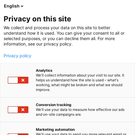
Siirry
English
sisältöön
Privacy on this site
We collect and process your data on this site to better
understand how it is used. You can give your consent to all or
selected purposes, or you can decline them all. For more
information, see our privacy policy.
Privacy policy
Analytics
T
Talotekniikka
We'll collect information about your visit to our site. It
u
helps us understand how the site is used – what's
Savo Design & Technic Oy
working, what might be broken and what we should
o
improve.
t
e
Rakentaminen, asuminen ja kiinteistö
Teema:
r
Conversion tracking
6f28
Osasto:
y
We'll use your data to measure how effective our ads
and on-site campaigns are.
h
m
Savo on suomalainen keittiöilmanvaihdon ja
ä
integroitujen keittiöratkaisujen asiantuntija.
Marketing automation
:
We'll use your data to send you more relevant email or