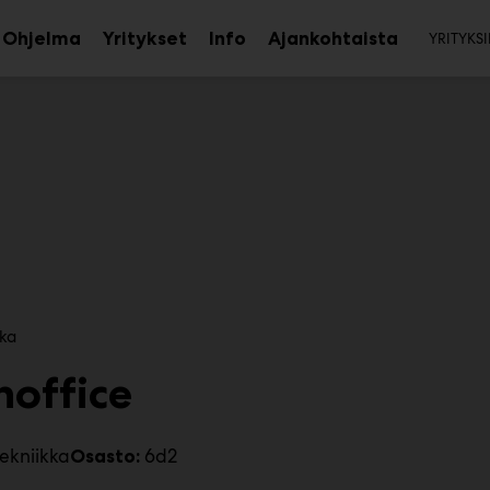
Toi
Ohjelma
Yritykset
Info
Ajankohtaista
YRITYKSI
aa
Avaa
Avaa
avalikko
alavalikko
alavalikko
kka
noffice
ekniikka
6d2
Osasto: