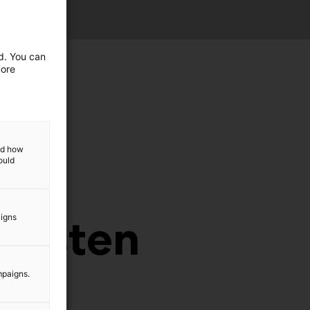
ed. You can
more
and how
ould
ta
nnusten
aigns
mpaigns.