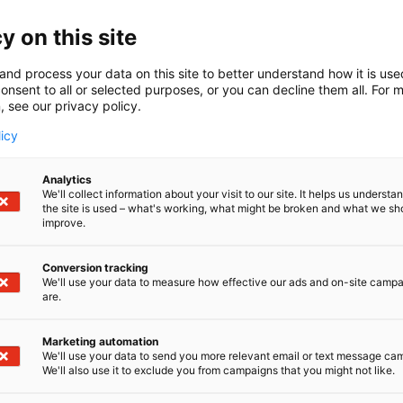
y on this site
and process your data on this site to better understand how it is us
onsent to all or selected purposes, or you can decline them all. For 
, see our privacy policy.
licy
anoffice –
Analytics
We'll collect information about your visit to our site. It helps us underst
the site is used – what's working, what might be broken and what we sh
ergiatehokkai
improve.
Conversion tracking
tkaisuja rake
We'll use your data to measure how effective our ads and on-site camp
are.
Marketing automation
mmitykseen,
We'll use your data to send you more relevant email or text message ca
We'll also use it to exclude you from campaigns that you might not like.