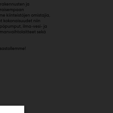
 rakennusten ja
varaisempaan
 kiinteistöjen omistajia,
vat kokonaisuudet niin
pöpumput, ilma-vesi- ja
manvaihtolaitteet sekä
sastollemme!