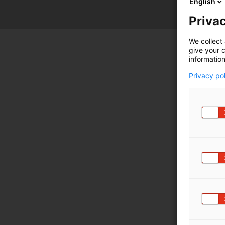
English
Privac
We collect 
give your c
information
Privacy po
Sc
en
ra
lä