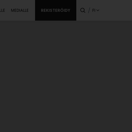
ssijainen
REKISTERÖIDY
FI
LLE
MEDIALLE