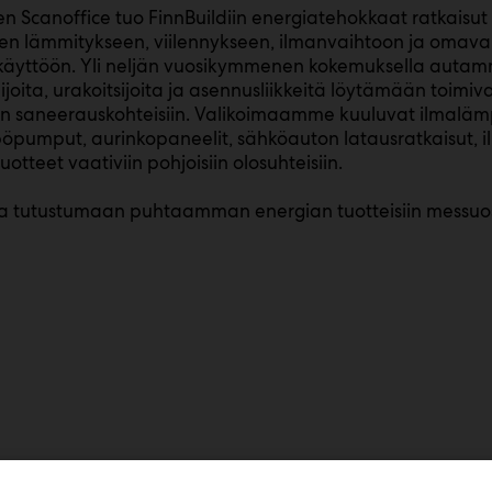
n Scanoffice tuo FinnBuildiin energiatehokkaat ratkaisut
öjen lämmitykseen, viilennykseen, ilmanvaihtoon ja oma
äyttöön. Yli neljän vuosikymmenen kokemuksella autamme
ijoita, urakoitsijoita ja asennusliikkeitä löytämään toimi
in saneerauskohteisiin. Valikoimaamme kuuluvat ilmaläm
umput, aurinkopaneelit, sähköauton latausratkaisut, il
tuotteet vaativiin pohjoisiin olosuhteisiin.
oa tutustumaan puhtaamman energian tuotteisiin messuo