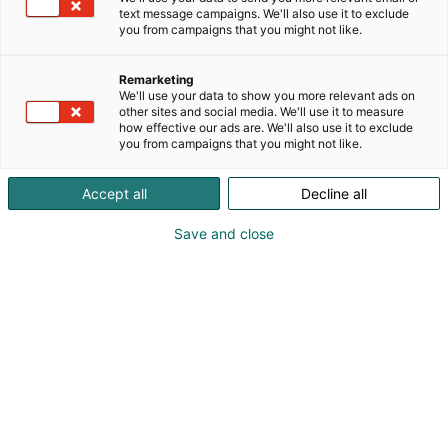
ympäri Suomen. Liitto järjestää kaikille avoimia
text message campaigns. We'll also use it to exclude
koulutuksia yksin ja yhteistyössä muiden
you from campaigns that you might not like.
organisaatioiden kanssa. Koulutuksissa keskitytään
jäsenistön ja pätevyystoiminnan
Remarketing
tarpeisiin.Vastaamme kansallisen
We'll use your data to show you more relevant ads on
other sites and social media. We'll use it to measure
pätevyydentoteamiselimen FISE Oy:n
how effective our ads are. We'll also use it to exclude
sihteerijärjestönä LVI-pätevyyksien toteamisesta.
you from campaigns that you might not like.
Accept all
Decline all
Save and close