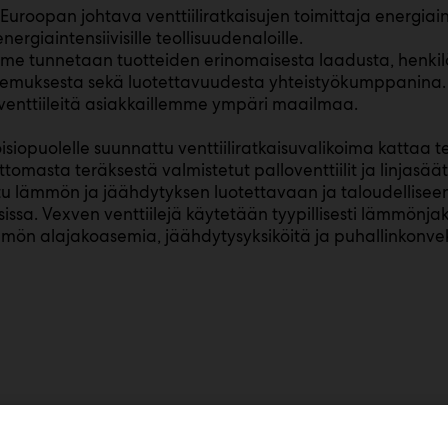
Euroopan johtava venttiiliratkaisujen toimittaja energiain
 energiaintensiivisille teollisuudenaloille.
me tunnetaan tuotteiden erinomaisesta laadusta, henki
temuksesta sekä luotettavuudesta yhteistyökumppanina.
venttiileitä asiakkaillemme ympäri maailmaa.
isiopuolelle suunnattu venttiiliratkaisuvalikoima kattaa t
omasta teräksestä valmistetut palloventtiilit ja linjasäätöve
tu lämmön ja jäähdytyksen luotettavaan ja taloudellise
issa. Vexven venttiilejä käytetään tyypillisesti lämmönj
ön alajakoasemia, jäähdytysyksiköitä ja puhallinkonvek