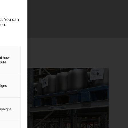
ed. You can
more
and how
ould
aigns
mpaigns.