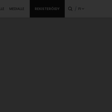
ssijainen
REKISTERÖIDY
FI
LLE
MEDIALLE