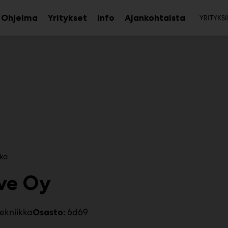
Toi
Ohjelma
Yritykset
Info
Ajankohtaista
YRITYKSI
aa
Avaa
Avaa
avalikko
alavalikko
alavalikko
kka
ve Oy
ekniikka
6d69
Osasto: