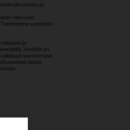
frastruktuureihin ja
löstön vahvasta
 Toimitamme vuosittain
eräksestä ja
nttiilit. Venttiilit on
en jakeluun suuremmissa
akohuoneissa osana
toreja.