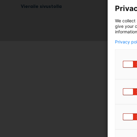
Vieraile sivustolla
Privac
We collect 
give your c
information
Privacy po