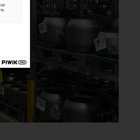
ial
 to