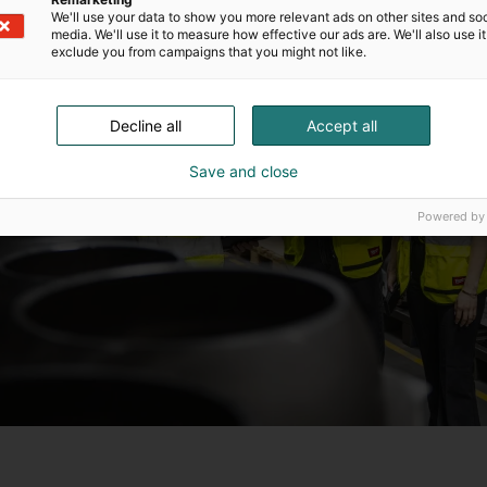
We'll use your data to show you more relevant ads on other sites and soc
media. We'll use it to measure how effective our ads are. We'll also use it
exclude you from campaigns that you might not like.
Decline all
Accept all
Save and close
Powered by